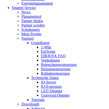
Energiemanagement
Smarter Service
News
Planungstool
Partner finden
Partner werden
Schulungen
Mein Projekt
Support
Grundlagen
1-Wire
EnOcean
EIB/KNX FAQ
Verdrahtung
Beleuchtungssteuerung
Heizungssteuerung
Rolladensteuerung
Technische Daten
IO-Server
IO-Extension
LED Dimmer
Universal-Dimmer
Tutorials
Downloads
Software