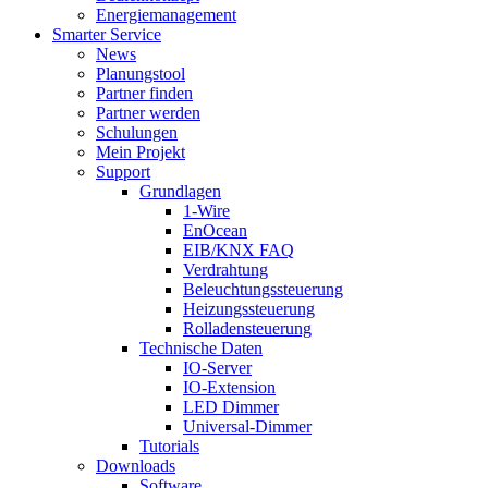
Energiemanagement
Smarter Service
News
Planungstool
Partner finden
Partner werden
Schulungen
Mein Projekt
Support
Grundlagen
1-Wire
EnOcean
EIB/KNX FAQ
Verdrahtung
Beleuchtungssteuerung
Heizungssteuerung
Rolladensteuerung
Technische Daten
IO-Server
IO-Extension
LED Dimmer
Universal-Dimmer
Tutorials
Downloads
Software