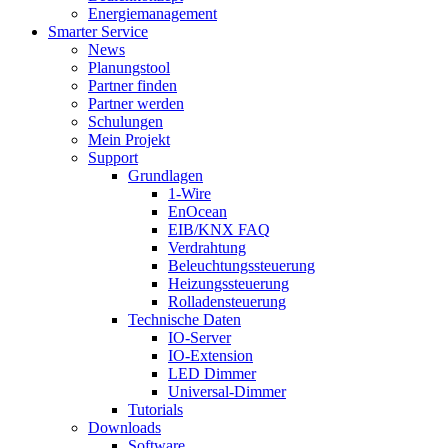
Energiemanagement
Smarter Service
News
Planungstool
Partner finden
Partner werden
Schulungen
Mein Projekt
Support
Grundlagen
1-Wire
EnOcean
EIB/KNX FAQ
Verdrahtung
Beleuchtungssteuerung
Heizungssteuerung
Rolladensteuerung
Technische Daten
IO-Server
IO-Extension
LED Dimmer
Universal-Dimmer
Tutorials
Downloads
Software