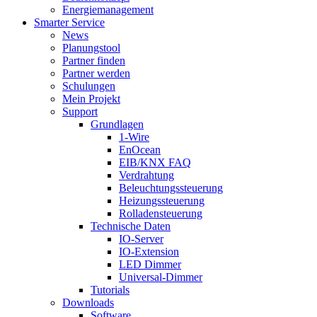
Energiemanagement
Smarter Service
News
Planungstool
Partner finden
Partner werden
Schulungen
Mein Projekt
Support
Grundlagen
1-Wire
EnOcean
EIB/KNX FAQ
Verdrahtung
Beleuchtungssteuerung
Heizungssteuerung
Rolladensteuerung
Technische Daten
IO-Server
IO-Extension
LED Dimmer
Universal-Dimmer
Tutorials
Downloads
Software