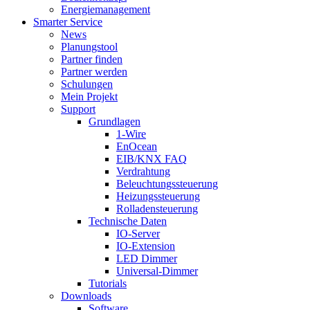
Energiemanagement
Smarter Service
News
Planungstool
Partner finden
Partner werden
Schulungen
Mein Projekt
Support
Grundlagen
1-Wire
EnOcean
EIB/KNX FAQ
Verdrahtung
Beleuchtungssteuerung
Heizungssteuerung
Rolladensteuerung
Technische Daten
IO-Server
IO-Extension
LED Dimmer
Universal-Dimmer
Tutorials
Downloads
Software