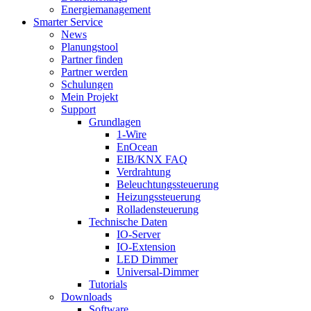
Energiemanagement
Smarter Service
News
Planungstool
Partner finden
Partner werden
Schulungen
Mein Projekt
Support
Grundlagen
1-Wire
EnOcean
EIB/KNX FAQ
Verdrahtung
Beleuchtungssteuerung
Heizungssteuerung
Rolladensteuerung
Technische Daten
IO-Server
IO-Extension
LED Dimmer
Universal-Dimmer
Tutorials
Downloads
Software