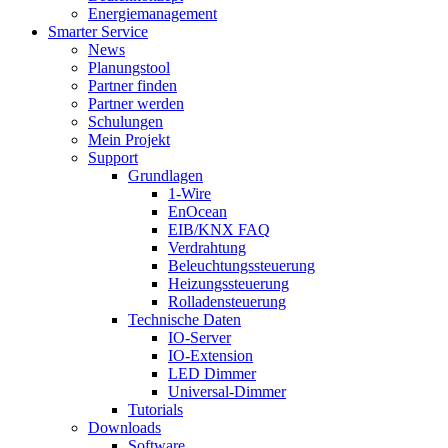
Energiemanagement
Smarter Service
News
Planungstool
Partner finden
Partner werden
Schulungen
Mein Projekt
Support
Grundlagen
1-Wire
EnOcean
EIB/KNX FAQ
Verdrahtung
Beleuchtungssteuerung
Heizungssteuerung
Rolladensteuerung
Technische Daten
IO-Server
IO-Extension
LED Dimmer
Universal-Dimmer
Tutorials
Downloads
Software