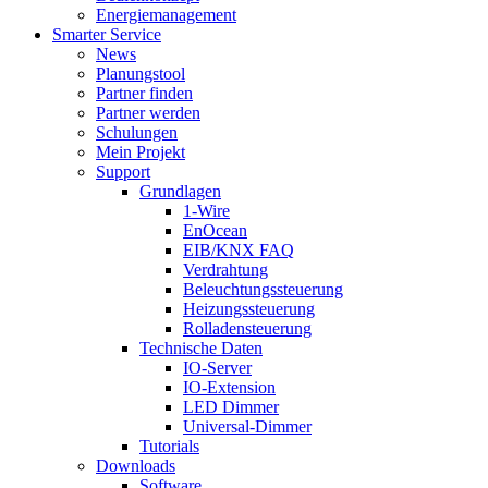
Energiemanagement
Smarter Service
News
Planungstool
Partner finden
Partner werden
Schulungen
Mein Projekt
Support
Grundlagen
1-Wire
EnOcean
EIB/KNX FAQ
Verdrahtung
Beleuchtungssteuerung
Heizungssteuerung
Rolladensteuerung
Technische Daten
IO-Server
IO-Extension
LED Dimmer
Universal-Dimmer
Tutorials
Downloads
Software