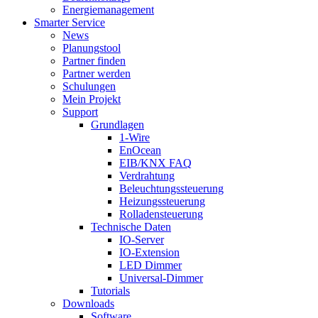
Energiemanagement
Smarter Service
News
Planungstool
Partner finden
Partner werden
Schulungen
Mein Projekt
Support
Grundlagen
1-Wire
EnOcean
EIB/KNX FAQ
Verdrahtung
Beleuchtungssteuerung
Heizungssteuerung
Rolladensteuerung
Technische Daten
IO-Server
IO-Extension
LED Dimmer
Universal-Dimmer
Tutorials
Downloads
Software