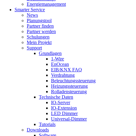
Energiemanagement
Smarter Service
News
Planungstool
Partner finden
Partner werden
Schulungen
Mein Projekt
Support
Grundlagen
1-Wire
EnOcean
EIB/KNX FAQ
Verdrahtung
Beleuchtungssteuerung
Heizungssteuerung
Rolladensteuerung
Technische Daten
IO-Server
IO-Extension
LED Dimmer
Universal-Dimmer
Tutorials
Downloads
Software