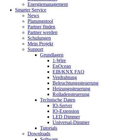
Energiemanagement
Smarter Service
News
Planungstool
Partner finden
Partner werden
Schulungen
Mein Projekt
Support
Grundlagen
1-Wire
EnOcean
EIB/KNX FAQ
Verdrahtung
Beleuchtungssteuerung
Heizungssteuerung
Rolladensteuerung
Technische Daten
IO-Server
IO-Extension
LED Dimmer
Universal-Dimmer
Tutorials
Downloads
Software