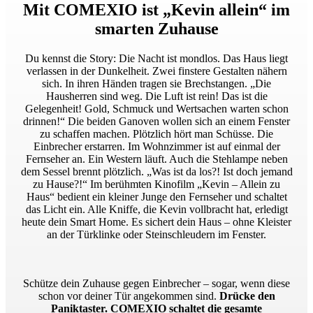
Mit COMEXIO ist „Kevin allein“ im
smarten Zuhause
Du kennst die Story: Die Nacht ist mondlos. Das Haus liegt
verlassen in der Dunkelheit. Zwei finstere Gestalten nähern
sich. In ihren Händen tragen sie Brechstangen. „Die
Hausherren sind weg. Die Luft ist rein! Das ist die
Gelegenheit! Gold, Schmuck und Wertsachen warten schon
drinnen!“ Die beiden Ganoven wollen sich an einem Fenster
zu schaffen machen. Plötzlich hört man Schüsse. Die
Einbrecher erstarren. Im Wohnzimmer ist auf einmal der
Fernseher an. Ein Western läuft. Auch die Stehlampe neben
dem Sessel brennt plötzlich. „Was ist da los?! Ist doch jemand
zu Hause?!“ Im berühmten Kinofilm „Kevin – Allein zu
Haus“ bedient ein kleiner Junge den Fernseher und schaltet
das Licht ein. Alle Kniffe, die Kevin vollbracht hat, erledigt
heute dein Smart Home. Es sichert dein Haus – ohne Kleister
an der Türklinke oder Steinschleudern im Fenster.
Schütze dein Zuhause gegen Einbrecher – sogar, wenn diese
schon vor deiner Tür angekommen sind.
Drücke den
Paniktaster. COMEXIO schaltet die gesamte