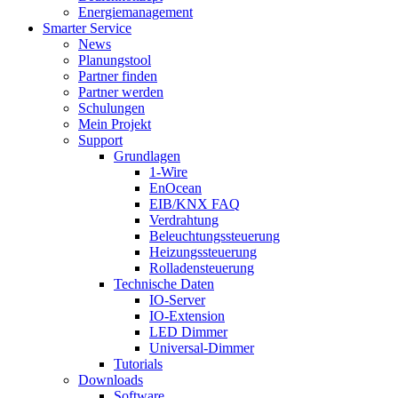
Energiemanagement
Smarter Service
News
Planungstool
Partner finden
Partner werden
Schulungen
Mein Projekt
Support
Grundlagen
1-Wire
EnOcean
EIB/KNX FAQ
Verdrahtung
Beleuchtungssteuerung
Heizungssteuerung
Rolladensteuerung
Technische Daten
IO-Server
IO-Extension
LED Dimmer
Universal-Dimmer
Tutorials
Downloads
Software