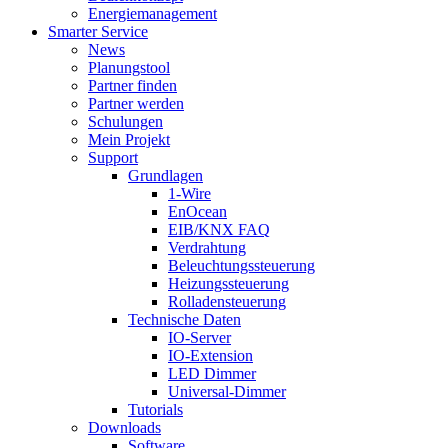
Energiemanagement
Smarter Service
News
Planungstool
Partner finden
Partner werden
Schulungen
Mein Projekt
Support
Grundlagen
1-Wire
EnOcean
EIB/KNX FAQ
Verdrahtung
Beleuchtungssteuerung
Heizungssteuerung
Rolladensteuerung
Technische Daten
IO-Server
IO-Extension
LED Dimmer
Universal-Dimmer
Tutorials
Downloads
Software