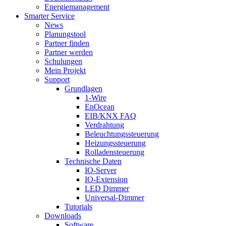
Energiemanagement
Smarter Service
News
Planungstool
Partner finden
Partner werden
Schulungen
Mein Projekt
Support
Grundlagen
1-Wire
EnOcean
EIB/KNX FAQ
Verdrahtung
Beleuchtungssteuerung
Heizungssteuerung
Rolladensteuerung
Technische Daten
IO-Server
IO-Extension
LED Dimmer
Universal-Dimmer
Tutorials
Downloads
Software