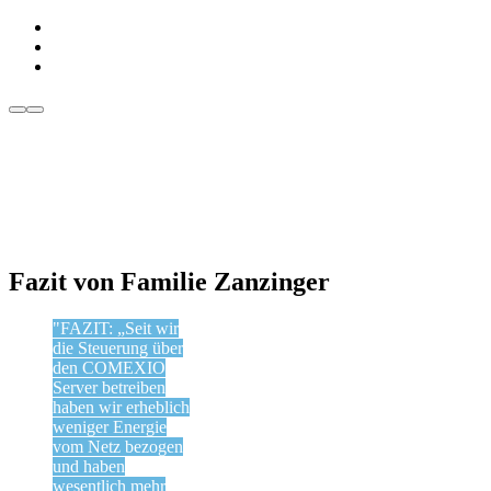
Fazit von Familie Zanzinger
FAZIT: „Seit wir
die Steuerung über
den COMEXIO
Server betreiben
haben wir erheblich
weniger Energie
vom Netz bezogen
und haben
wesentlich mehr