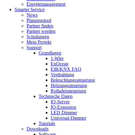
Energiemanagement
Smarter Service
News
Planungstool
Partner finden
Partner werden
Schulungen
Mein Projekt
Support
Grundlagen
1-Wire
EnOcean
EIB/KNX FAQ
Verdrahtung
Beleuchtungssteuerung
Heizungssteuerung
Rolladensteuerung
Technische Daten
IO-Server
IO-Extension
LED Dimmer
Universal-Dimmer
Tutorials
Downloads
Software