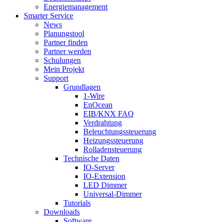
Energiemanagement
Smarter Service
News
Planungstool
Partner finden
Partner werden
Schulungen
Mein Projekt
Support
Grundlagen
1-Wire
EnOcean
EIB/KNX FAQ
Verdrahtung
Beleuchtungssteuerung
Heizungssteuerung
Rolladensteuerung
Technische Daten
IO-Server
IO-Extension
LED Dimmer
Universal-Dimmer
Tutorials
Downloads
Software