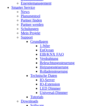
Energiemanagement
Smarter Service
News
Planungstool
Partner finden
Partner werden
Schulungen
Mein Projekt
Support
Grundlagen
1-Wire
EnOcean
EIB/KNX FAQ
Verdrahtung
Beleuchtungssteuerung
Heizungssteuerung
Rolladensteuerung
Technische Daten
IO-Server
IO-Extension
LED Dimmer
Universal-Dimmer
Tutorials
Downloads
Software