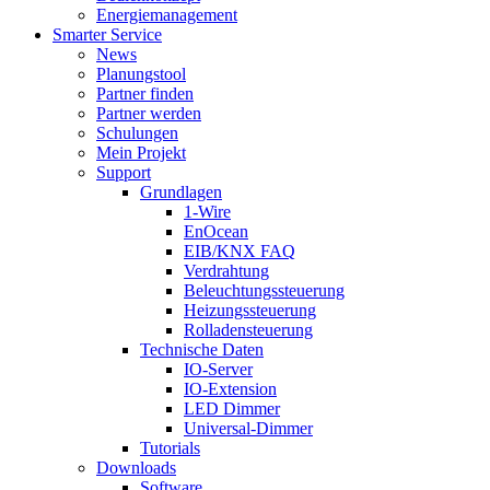
Energiemanagement
Smarter Service
News
Planungstool
Partner finden
Partner werden
Schulungen
Mein Projekt
Support
Grundlagen
1-Wire
EnOcean
EIB/KNX FAQ
Verdrahtung
Beleuchtungssteuerung
Heizungssteuerung
Rolladensteuerung
Technische Daten
IO-Server
IO-Extension
LED Dimmer
Universal-Dimmer
Tutorials
Downloads
Software