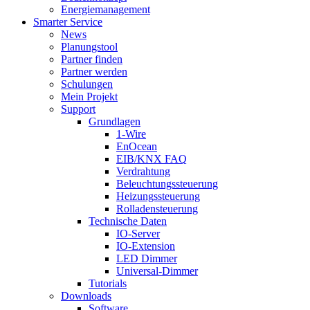
Energiemanagement
Smarter Service
News
Planungstool
Partner finden
Partner werden
Schulungen
Mein Projekt
Support
Grundlagen
1-Wire
EnOcean
EIB/KNX FAQ
Verdrahtung
Beleuchtungssteuerung
Heizungssteuerung
Rolladensteuerung
Technische Daten
IO-Server
IO-Extension
LED Dimmer
Universal-Dimmer
Tutorials
Downloads
Software