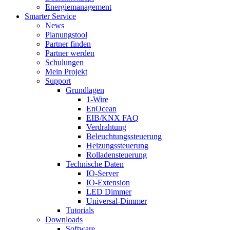
Energiemanagement
Smarter Service
News
Planungstool
Partner finden
Partner werden
Schulungen
Mein Projekt
Support
Grundlagen
1-Wire
EnOcean
EIB/KNX FAQ
Verdrahtung
Beleuchtungssteuerung
Heizungssteuerung
Rolladensteuerung
Technische Daten
IO-Server
IO-Extension
LED Dimmer
Universal-Dimmer
Tutorials
Downloads
Software