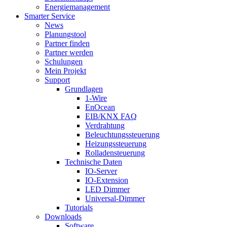
Energiemanagement
Smarter Service
News
Planungstool
Partner finden
Partner werden
Schulungen
Mein Projekt
Support
Grundlagen
1-Wire
EnOcean
EIB/KNX FAQ
Verdrahtung
Beleuchtungssteuerung
Heizungssteuerung
Rolladensteuerung
Technische Daten
IO-Server
IO-Extension
LED Dimmer
Universal-Dimmer
Tutorials
Downloads
Software