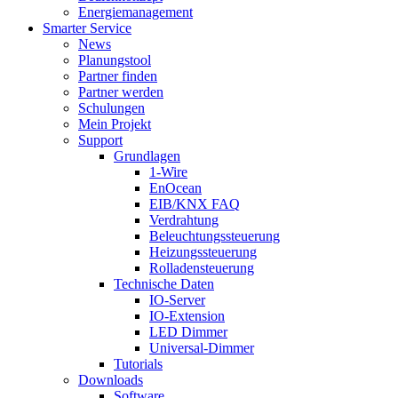
Energiemanagement
Smarter Service
News
Planungstool
Partner finden
Partner werden
Schulungen
Mein Projekt
Support
Grundlagen
1-Wire
EnOcean
EIB/KNX FAQ
Verdrahtung
Beleuchtungssteuerung
Heizungssteuerung
Rolladensteuerung
Technische Daten
IO-Server
IO-Extension
LED Dimmer
Universal-Dimmer
Tutorials
Downloads
Software