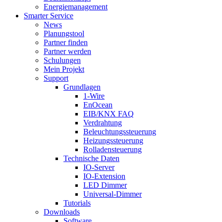
Energiemanagement
Smarter Service
News
Planungstool
Partner finden
Partner werden
Schulungen
Mein Projekt
Support
Grundlagen
1-Wire
EnOcean
EIB/KNX FAQ
Verdrahtung
Beleuchtungssteuerung
Heizungssteuerung
Rolladensteuerung
Technische Daten
IO-Server
IO-Extension
LED Dimmer
Universal-Dimmer
Tutorials
Downloads
Software