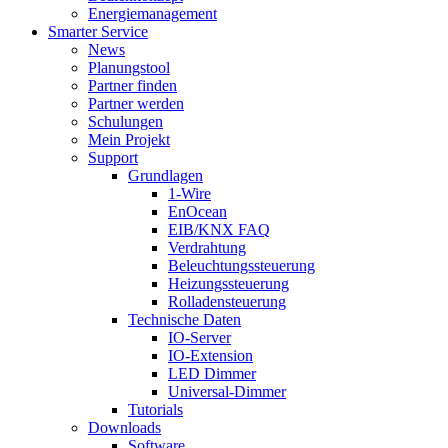
Energiemanagement
Smarter Service
News
Planungstool
Partner finden
Partner werden
Schulungen
Mein Projekt
Support
Grundlagen
1-Wire
EnOcean
EIB/KNX FAQ
Verdrahtung
Beleuchtungssteuerung
Heizungssteuerung
Rolladensteuerung
Technische Daten
IO-Server
IO-Extension
LED Dimmer
Universal-Dimmer
Tutorials
Downloads
Software